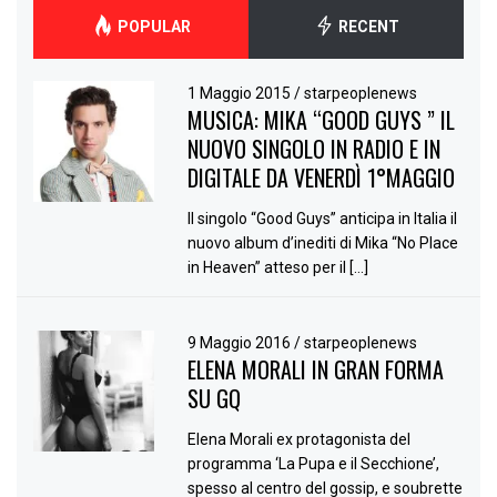
POPULAR
RECENT
1 Maggio 2015
/
starpeoplenews
MUSICA: MIKA “GOOD GUYS ” IL
NUOVO SINGOLO IN RADIO E IN
DIGITALE DA VENERDÌ 1°MAGGIO
Il singolo “Good Guys” anticipa in Italia il
nuovo album d’inediti di Mika “No Place
in Heaven” atteso per il […]
9 Maggio 2016
/
starpeoplenews
ELENA MORALI IN GRAN FORMA
SU GQ
Elena Morali ex protagonista del
programma ‘La Pupa e il Secchione’,
spesso al centro del gossip, e soubrette