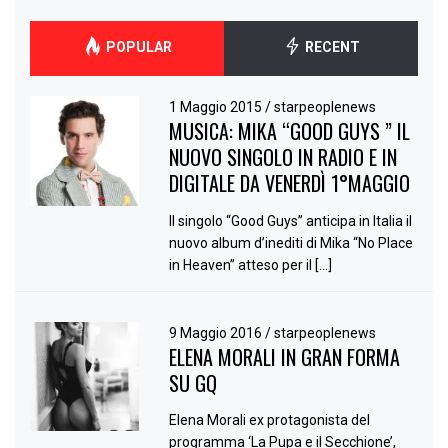
POPULAR
RECENT
1 Maggio 2015
/
starpeoplenews
MUSICA: MIKA “GOOD GUYS ” IL
NUOVO SINGOLO IN RADIO E IN
DIGITALE DA VENERDÌ 1°MAGGIO
Il singolo “Good Guys” anticipa in Italia il
nuovo album d’inediti di Mika “No Place
in Heaven” atteso per il […]
9 Maggio 2016
/
starpeoplenews
ELENA MORALI IN GRAN FORMA
SU GQ
Elena Morali ex protagonista del
programma ‘La Pupa e il Secchione’,