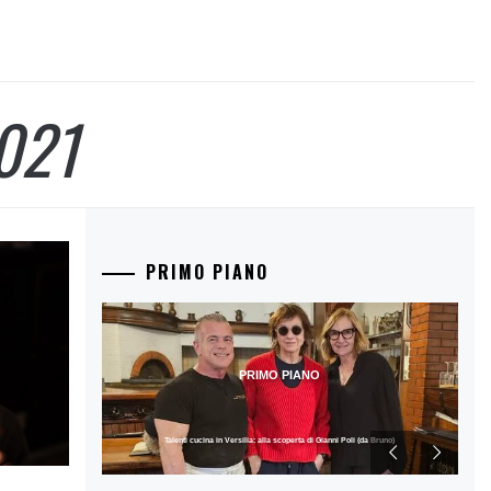
021
PRIMO PIANO
PRIMO PIANO
Talenti cucina in Versilia: alla scoperta di Gianni Poli (da Bruno)