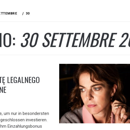
ETTEMBRE
30
NO:
30 SETTEMBRE 2
TĘ LEGALNEGO
NE
te, um nur in besondersten
geschlossen investieren.
ehm Einzahlungsbonus