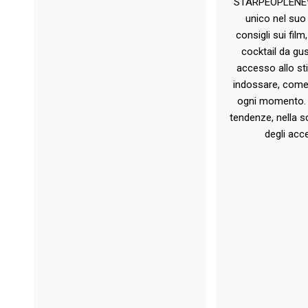
STARPEOPLENEW.I
unico nel suo 
consigli sui film
cocktail da gust
accesso allo st
indossare, come 
ogni momento. 
tendenze, nella sc
degli acce