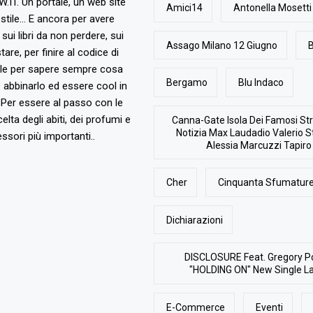
T. Un portale, un web site
Amici14
Antonella Mosetti
stile... E ancora per avere
, sui libri da non perdere, sui
Assago Milano 12 Giugno
B
are, per finire al codice di
ile per sapere sempre cosa
Bergamo
Blu Indaco
abbinarlo ed essere cool in
Per essere al passo con le
elta degli abiti, dei profumi e
Canna-Gate Isola Dei Famosi Str
Notizia Max Laudadio Valerio St
ssori più importanti..
Alessia Marcuzzi Tapiro
Cher
Cinquanta Sfumature
Dichiarazioni
DISCLOSURE Feat. Gregory P
"HOLDING ON" New Single L
E-Commerce
Eventi