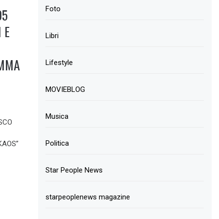
Foto
05
 E
Libri
AMMA
Lifestyle
MOVIEBLOG
Musica
ESCO
Politica
KAOS”
Star People News
starpeoplenews magazine