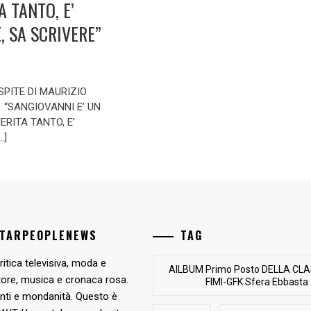
A TANTO, E’
, SA SCRIVERE”
SPITE DI MAURIZIO
 “SANGIOVANNI E’ UN
RITA TANTO, E’
…]
STARPEOPLENEWS
TAG
ritica televisiva, moda e
AlLBUM Primo Posto DELLA CLA
tore, musica e cronaca rosa.
FIMI-GFK Sfera Ebbasta
nti e mondanità. Questo è