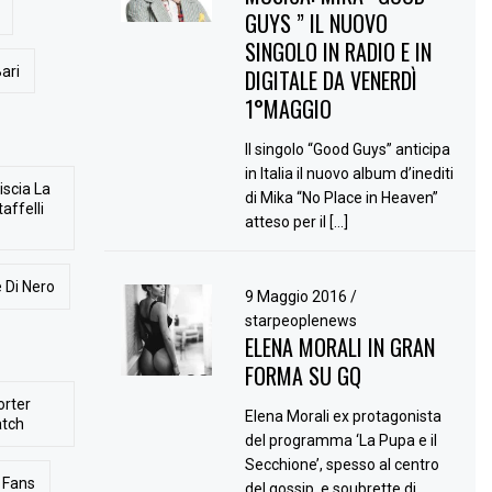
GUYS ” IL NUOVO
SINGOLO IN RADIO E IN
ari
DIGITALE DA VENERDÌ
1°MAGGIO
Il singolo “Good Guys” anticipa
in Italia il nuovo album d’inediti
iscia La
di Mika “No Place in Heaven”
affelli
atteso per il […]
 Di Nero
9 Maggio 2016
/
starpeoplenews
ELENA MORALI IN GRAN
FORMA SU GQ
orter
Elena Morali ex protagonista
atch
del programma ‘La Pupa e il
Secchione’, spesso al centro
Fans
del gossip, e soubrette di