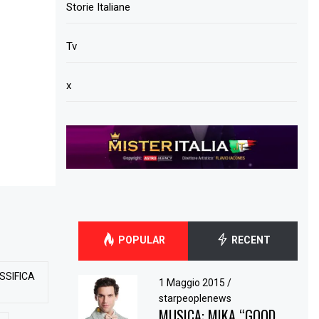
Storie Italiane
Tv
x
POPULAR
RECENT
SSIFICA
1 Maggio 2015
/
starpeoplenews
MUSICA: MIKA “GOOD