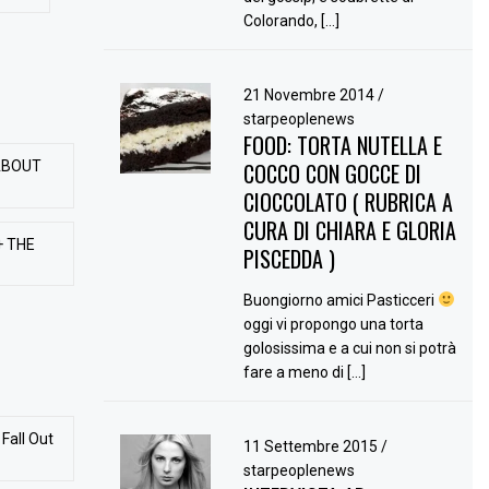
Colorando, […]
21 Novembre 2014
/
starpeoplenews
FOOD: TORTA NUTELLA E
ABOUT
COCCO CON GOCCE DI
CIOCCOLATO ( RUBRICA A
CURA DI CHIARA E GLORIA
+ THE
PISCEDDA )
Buongiorno amici Pasticceri
oggi vi propongo una torta
golosissima e a cui non si potrà
fare a meno di […]
Fall Out
11 Settembre 2015
/
starpeoplenews