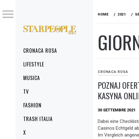
Skip
to
HOME
2021
S
content
GIOR
STARPEOPLENEWS
IL PORTALE DELLA CRONACA ROSA, DEL
GLAMOUR DEL LIFESTYLE
Primary
CRONACA ROSA
Menu
LIFESTYLE
CRONACA ROSA
MUSICA
POZNAJ OFER
TV
KASYNA ONLI
FASHION
30 SETTEMBRE 2021
TRASH ITALIA
Dabei eine Checklis
Casinos Echtgeld ab
X
Im Vergleich angen