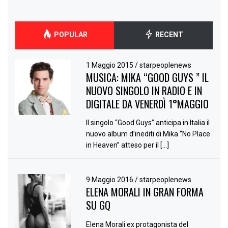
POPULAR
RECENT
1 Maggio 2015
/
starpeoplenews
MUSICA: MIKA “GOOD GUYS ” IL
NUOVO SINGOLO IN RADIO E IN
DIGITALE DA VENERDÌ 1°MAGGIO
Il singolo “Good Guys” anticipa in Italia il
nuovo album d’inediti di Mika “No Place
in Heaven” atteso per il […]
9 Maggio 2016
/
starpeoplenews
ELENA MORALI IN GRAN FORMA
SU GQ
Elena Morali ex protagonista del