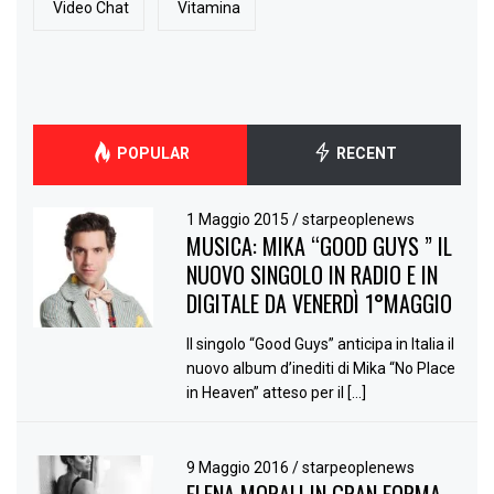
Video Chat
Vitamina
POPULAR
RECENT
1 Maggio 2015
/
starpeoplenews
MUSICA: MIKA “GOOD GUYS ” IL
NUOVO SINGOLO IN RADIO E IN
DIGITALE DA VENERDÌ 1°MAGGIO
Il singolo “Good Guys” anticipa in Italia il
nuovo album d’inediti di Mika “No Place
in Heaven” atteso per il […]
9 Maggio 2016
/
starpeoplenews
ELENA MORALI IN GRAN FORMA