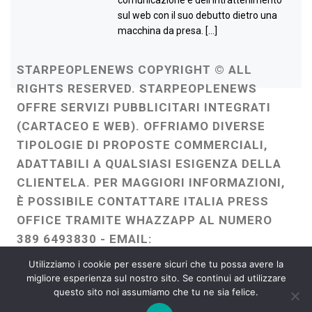
sul web con il suo debutto dietro una
macchina da presa. […]
STARPEOPLENEWS COPYRIGHT © ALL
RIGHTS RESERVED. STARPEOPLENEWS
OFFRE SERVIZI PUBBLICITARI INTEGRATI
(CARTACEO E WEB). OFFRIAMO DIVERSE
TIPOLOGIE DI PROPOSTE COMMERCIALI,
ADATTABILI A QUALSIASI ESIGENZA DELLA
CLIENTELA. PER MAGGIORI INFORMAZIONI,
È POSSIBILE CONTATTARE ITALIA PRESS
OFFICE TRAMITE WHAZZAPP AL NUMERO
389 6493830 - EMAIL:
ITALIAPRESSOFFICE@GMAIL.COM
-
Utilizziamo i cookie per essere sicuri che tu possa avere la
WEBMASTER :
FRANCESCO GENTILE
migliore esperienza sul nostro sito. Se continui ad utilizzare
questo sito noi assumiamo che tu ne sia felice.
FREELANCE