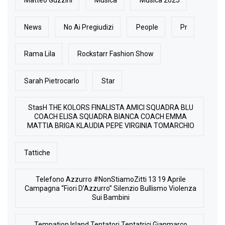
Matteo Guzzini
Musica
Musica 2025
News
No Ai Pregiudizi
People
Pr
Rama Lila
Rockstarr Fashion Show
Sarah Pietrocarlo
Star
StasH THE KOLORS FINALISTA AMICI SQUADRA BLU
COACH ELISA SQUADRA BIANCA COACH EMMA
MATTIA BRIGA KLAUDIA PEPE VIRGINIA TOMARCHIO
Tattiche
Telefono Azzurro #NonStiamoZitti 13 19 Aprile
Campagna “Fiori D’Azzurro” Silenzio Bullismo Violenza
Sui Bambini
Tempation Island Tentatori Tentatrici Gianmarco