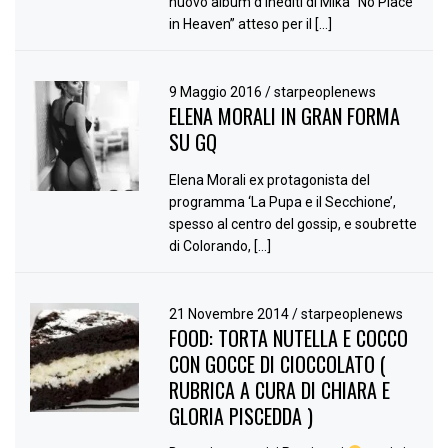
nuovo album d’inediti di Mika “No Place
in Heaven” atteso per il […]
9 Maggio 2016
/
starpeoplenews
ELENA MORALI IN GRAN FORMA
SU GQ
Elena Morali ex protagonista del
programma ‘La Pupa e il Secchione’,
spesso al centro del gossip, e soubrette
di Colorando, […]
21 Novembre 2014
/
starpeoplenews
FOOD: TORTA NUTELLA E COCCO
CON GOCCE DI CIOCCOLATO (
RUBRICA A CURA DI CHIARA E
GLORIA PISCEDDA )