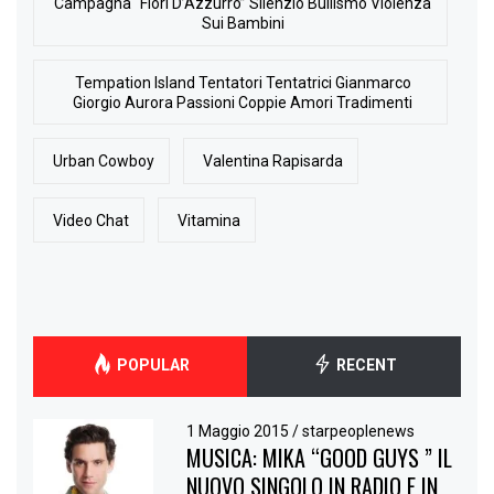
Campagna “Fiori D’Azzurro” Silenzio Bullismo Violenza
Sui Bambini
Tempation Island Tentatori Tentatrici Gianmarco
Giorgio Aurora Passioni Coppie Amori Tradimenti
Urban Cowboy
Valentina Rapisarda
Video Chat
Vitamina
POPULAR
RECENT
1 Maggio 2015
/
starpeoplenews
MUSICA: MIKA “GOOD GUYS ” IL
NUOVO SINGOLO IN RADIO E IN