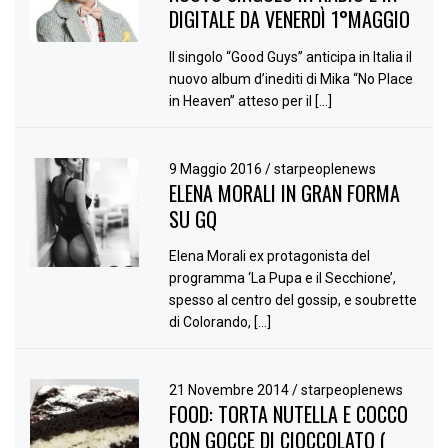
DIGITALE DA VENERDÌ 1°MAGGIO
Il singolo “Good Guys” anticipa in Italia il
nuovo album d’inediti di Mika “No Place
in Heaven” atteso per il […]
9 Maggio 2016
/
starpeoplenews
ELENA MORALI IN GRAN FORMA
SU GQ
Elena Morali ex protagonista del
programma ‘La Pupa e il Secchione’,
spesso al centro del gossip, e soubrette
di Colorando, […]
21 Novembre 2014
/
starpeoplenews
FOOD: TORTA NUTELLA E COCCO
CON GOCCE DI CIOCCOLATO (