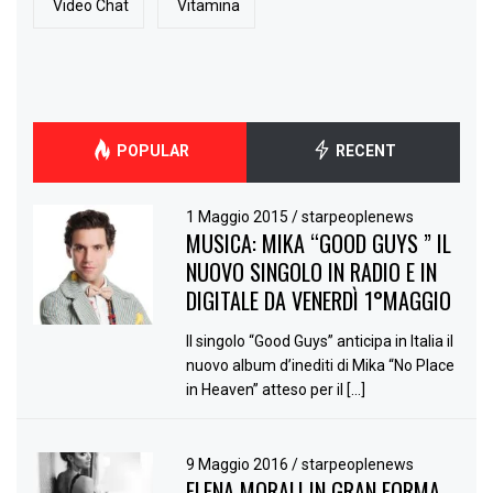
Video Chat
Vitamina
POPULAR
RECENT
1 Maggio 2015
/
starpeoplenews
MUSICA: MIKA “GOOD GUYS ” IL
NUOVO SINGOLO IN RADIO E IN
DIGITALE DA VENERDÌ 1°MAGGIO
Il singolo “Good Guys” anticipa in Italia il
nuovo album d’inediti di Mika “No Place
in Heaven” atteso per il […]
9 Maggio 2016
/
starpeoplenews
ELENA MORALI IN GRAN FORMA