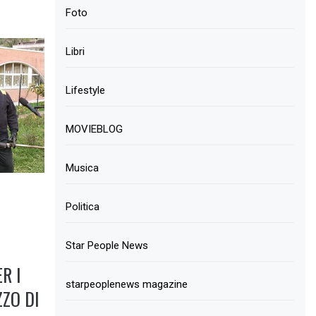
Foto
Libri
Lifestyle
MOVIEBLOG
Musica
Politica
Star People News
R I
starpeoplenews magazine
ZZO DI