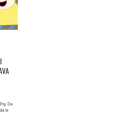
I
AVA
Pig. Da
da le