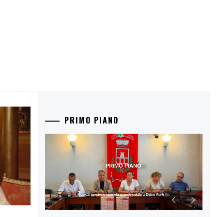
PRIMO PIANO
PRIMO PIANO
Musica, mostre e sport: la grande estate a Duino Aurisina