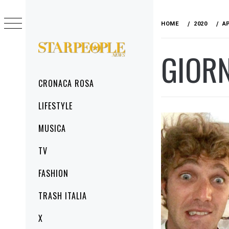
Skip
to
HOME
2020
A
content
GIOR
STARPEOPLENEWS
IL PORTALE DELLA CRONACA ROSA, DEL
GLAMOUR DEL LIFESTYLE
Primary
CRONACA ROSA
Menu
LIFESTYLE
MUSICA
TV
FASHION
TRASH ITALIA
X