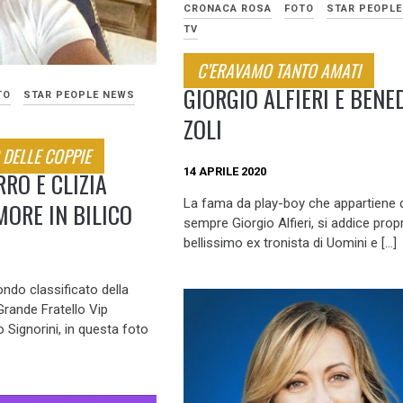
CRONACA ROSA
FOTO
STAR PEOPL
TV
C’ERAVAMO TANTO AMATI
GIORGIO ALFIERI E BENE
TO
STAR PEOPLE NEWS
ZOLI
DELLE COPPIE
14 APRILE 2020
RO E CLIZIA
La fama da play-boy che appartiene 
MORE IN BILICO
sempre Giorgio Alfieri, si addice propr
bellissimo ex tronista di Uomini e […]
ndo classificato della
Grande Fratello Vip
Signorini, in questa foto