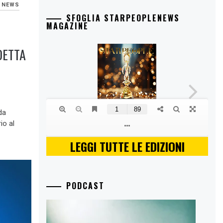
E NEWS
SFOGLIA STARPEOPLENEWS
MAGAZINE
DETTA
da
io al
LEGGI TUTTE LE EDIZIONI
PODCAST