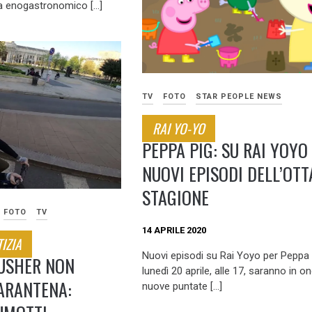
sta enogastronomico […]
TV
FOTO
STAR PEOPLE NEWS
RAI YO-YO
PEPPA PIG: SU RAI YOYO 
NUOVI EPISODI DELL’OTT
STAGIONE
FOTO
TV
14 APRILE 2020
IZIA
Nuovi episodi su Rai Yoyo per Peppa 
PUSHER NON
lunedì 20 aprile, alle 17, saranno in on
ARANTENA:
nuove puntate […]