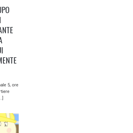
UPO
I
ANTE
A
UI
MENTE
ale 5, ore
tiere
…]