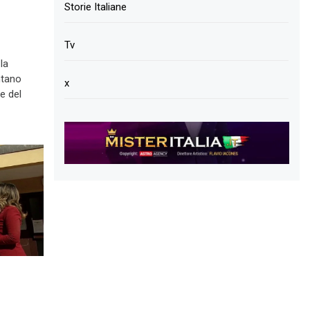
Storie Italiane
Tv
la
ntano
x
e del