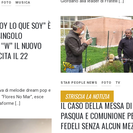
Giordano alla leader di Fratelli […]
FOTO
MUSICA
OY LO QUE SOY” È
SINGOLO
 “W” IL NUOVO
ITA IL 22
STAR PEOPLE NEWS
FOTO
TV
va di melodie dream pop e
STRISCIA LA NOTIZIA
o “Flores No Mar”, esce
IL CASO DELLA MESSA DI
taforme […]
PASQUA E COMUNIONE PE
FEDELI SENZA ALCUN ME