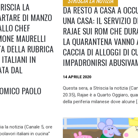
STRISCIA LA NOTIZIA
RISCIA LA
DA RESTO A CASA A OCC
TARTARE DI MANZO
UNA CASA: IL SERVIZIO D
ALLO CHEF
RAJAE SUI ROM CHE DUR
MONE MAURELLI
LA QUARANTENA VANNO 
A DELLA RUBRICA
CACCIA DI ALLOGGI DI C
ITALIANI IN
IMPADRONIRSI ABUSIVA
ATA DAL
14 APRILE 2020
OMICO PAOLO
Questa sera, a Striscia la notizia (Can
20.35), Rajae è a Quarto Oggiaro, quar
della periferia milanese dove alcune [
a la notizia (Canale 5, ore
olavori italiani in cucina”