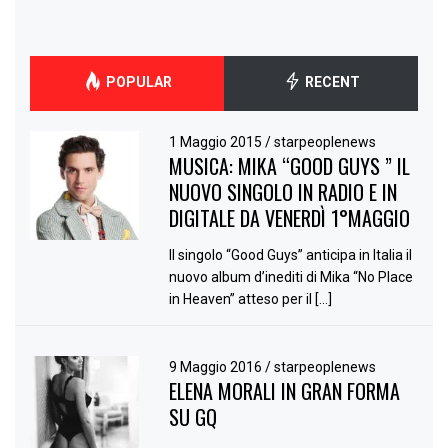
POPULAR
RECENT
1 Maggio 2015
/
starpeoplenews
MUSICA: MIKA “GOOD GUYS ” IL
NUOVO SINGOLO IN RADIO E IN
DIGITALE DA VENERDÌ 1°MAGGIO
Il singolo “Good Guys” anticipa in Italia il
nuovo album d’inediti di Mika “No Place
in Heaven” atteso per il […]
9 Maggio 2016
/
starpeoplenews
ELENA MORALI IN GRAN FORMA
SU GQ