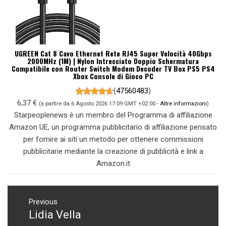
UGREEN Cat 8 Cavo Ethernet Rete RJ45 Super Velocità 40Gbps
2000MHz (1M) | Nylon Intrecciato Doppio Schermatura
Compatibile con Router Switch Modem Decoder TV Box PS5 PS4
Xbox Console di Gioco PC
(
47560483
)
6,37 €
(a partire da 6 Agosto 2026 17:09 GMT +02:00 -
Altre informazioni
)
Starpeoplenews è un membro del Programma di affiliazione
Amazon UE, un programma pubblicitario di affiliazione pensato
per fornire ai siti un metodo per ottenere commissioni
pubblicitarie mediante la creazione di pubblicità e link a
Amazon.it
Navigazione
articoli
Previous
Lidia Vella
Previous
post: