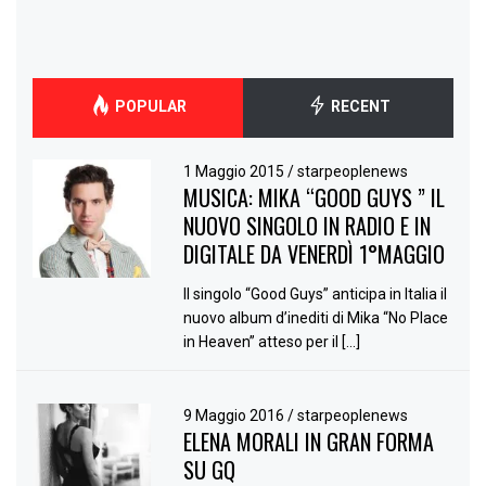
POPULAR
RECENT
1 Maggio 2015
/
starpeoplenews
MUSICA: MIKA “GOOD GUYS ” IL
NUOVO SINGOLO IN RADIO E IN
DIGITALE DA VENERDÌ 1°MAGGIO
Il singolo “Good Guys” anticipa in Italia il
nuovo album d’inediti di Mika “No Place
in Heaven” atteso per il […]
9 Maggio 2016
/
starpeoplenews
ELENA MORALI IN GRAN FORMA
SU GQ