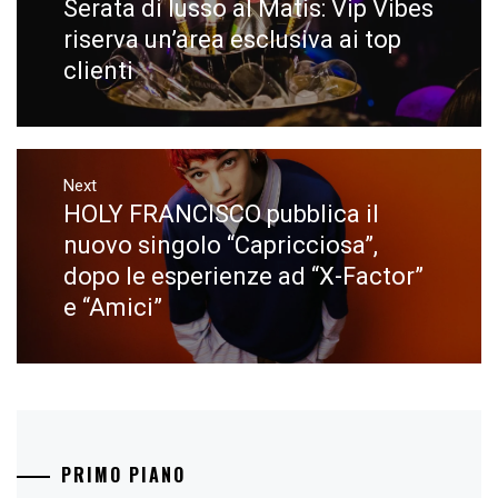
Serata di lusso al Matis: Vip Vibes
Previous
post:
riserva un’area esclusiva ai top
clienti
Next
HOLY FRANCISCO pubblica il
Next
post:
nuovo singolo “Capricciosa”,
dopo le esperienze ad “X-Factor”
e “Amici”
PRIMO PIANO