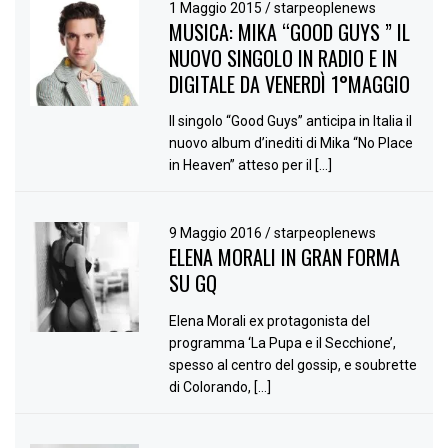
1 Maggio 2015
/
starpeoplenews
MUSICA: MIKA “GOOD GUYS ” IL
NUOVO SINGOLO IN RADIO E IN
DIGITALE DA VENERDÌ 1°MAGGIO
Il singolo “Good Guys” anticipa in Italia il
nuovo album d’inediti di Mika “No Place
in Heaven” atteso per il […]
9 Maggio 2016
/
starpeoplenews
ELENA MORALI IN GRAN FORMA
SU GQ
Elena Morali ex protagonista del
programma ‘La Pupa e il Secchione’,
spesso al centro del gossip, e soubrette
di Colorando, […]